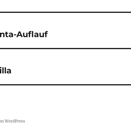
tion
nta-Auflauf
lla
von WordPress