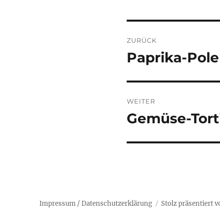
Beitragsnaviga
ZURÜCK
Paprika-Pole
Vorheriger
Beitrag:
WEITER
Gemüse-Torti
Nächster
Beitrag:
Impressum /
Datenschutzerklärung
Stolz präsentiert 