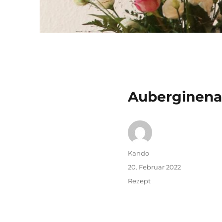
Auberginena
Autor
Kando
Veröffentlicht
20. Februar 2022
am
Kategorien
Rezept